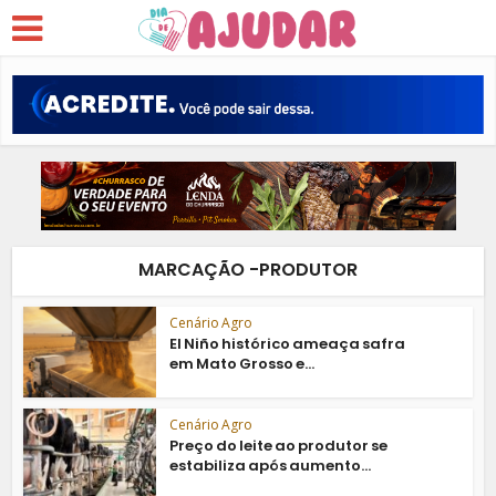
MARCAÇÃO -PRODUTOR
Cenário Agro
El Niño histórico ameaça safra
em Mato Grosso e...
Cenário Agro
Preço do leite ao produtor se
estabiliza após aumento...