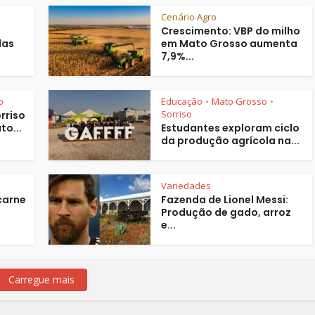
Cenário Agro
Crescimento: VBP do milho
das
em Mato Grosso aumenta
7,9%...
o
Educação
Mato Grosso
•
•
Sorriso
rriso
to...
Estudantes exploram ciclo
da produção agrícola na...
Variedades
carne
Fazenda de Lionel Messi:
Produção de gado, arroz
e...
Carregue mais