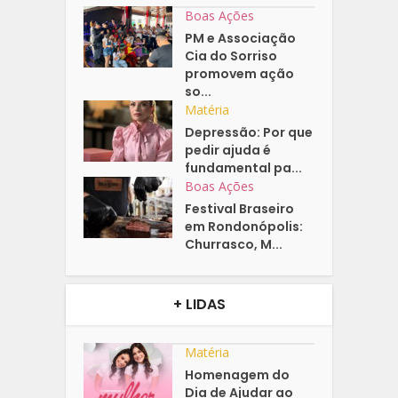
Boas Ações
PM e Associação
Cia do Sorriso
promovem ação
so...
Matéria
Depressão: Por que
pedir ajuda é
fundamental pa...
Boas Ações
Festival Braseiro
em Rondonópolis:
Churrasco, M...
+ LIDAS
Matéria
Homenagem do
Dia de Ajudar ao