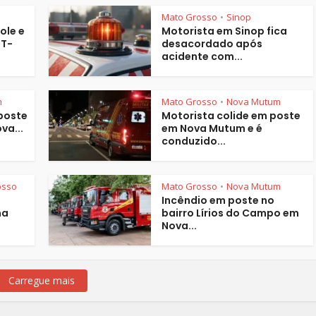
Mato Grosso
Sinop
•
ole e
Motorista em Sinop fica
MT-
desacordado após
acidente com...
m
Mato Grosso
Nova Mutum
•
 poste
Motorista colide em poste
va...
em Nova Mutum e é
conduzido...
osso
Mato Grosso
Nova Mutum
•
Incêndio em poste no
na
bairro Lírios do Campo em
Nova...
Carregue mais