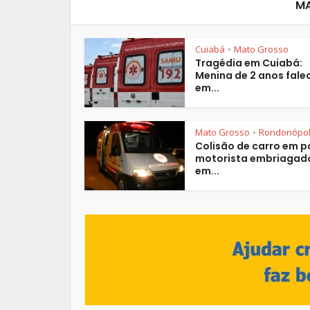
M
Cuiabá
Mato Grosso
•
Tragédia em Cuiabá:
Menina de 2 anos fale
em...
Mato Grosso
Rondonópol
•
Colisão de carro em p
motorista embriagad
em...