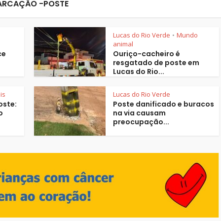
ARCAÇÃO -POSTE
Lucas do Rio Verde
Mundo
•
animal
ce
Ouriço-cacheiro é
resgatado de poste em
Lucas do Rio...
is
Lucas do Rio Verde
oste:
Poste danificado e buracos
o
na via causam
preocupação...