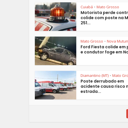
Cuiabá
Mato Grosso
•
Motorista perde contr
colide com poste na 
251...
Mato Grosso
Nova Mutu
•
Ford Fiesta colide em
e condutor foge em No
Diamantino (MT)
Mato Gr
•
Poste derrubado em
acidente causa risco 
estrada...