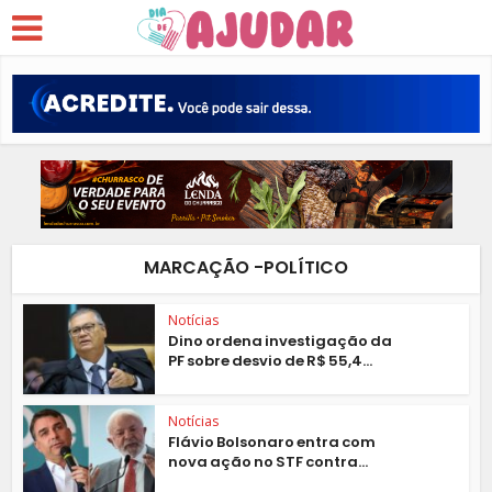
MARCAÇÃO -POLÍTICO
Notícias
Dino ordena investigação da
PF sobre desvio de R$ 55,4...
Notícias
Flávio Bolsonaro entra com
nova ação no STF contra...