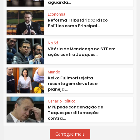
aguarda...
Economia
Reforma Tributária: O Risco
Político como Principal...
No Stf
Vitória de Mendonça no STF em
ação contra Jaqques...
Mundo
Keiko Fujimori rejeita
recontagem de votos e
planeja...
Cenário Político
MPE pede condenação de
Taques por difamação
contra...
Carregue mais