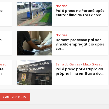
Notícias
ro
Pai é preso no Paraná após
chutar filha de três anos:...
Notícias
e
Homem processa pai por
vínculo empregatício após
ser...
osso
Barra do Garças
Mato Grosso
•
te
Pai é preso por estupro da
m
própria filha em Barra do...
Carregue mais