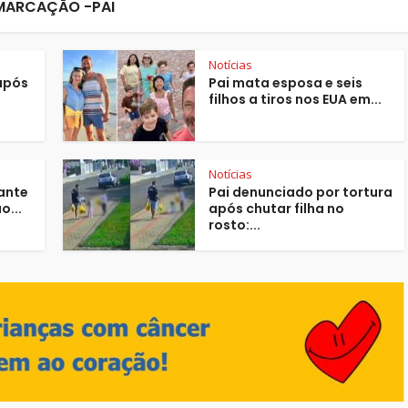
MARCAÇÃO -PAI
Notícias
 após
Pai mata esposa e seis
filhos a tiros nos EUA em...
Notícias
rante
Pai denunciado por tortura
o...
após chutar filha no
rosto:...