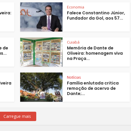
Economia
veira:
Falece Constantino Júnior,
Fundador da Gol, aos 57...
Cuiabá
e de
Memória de Dante de
s...
Oliveira: homenagem viva
na Praça...
Notícias
iveira
Família enlutada critica
remoção de acervo de
Dante;...
Carregue mais