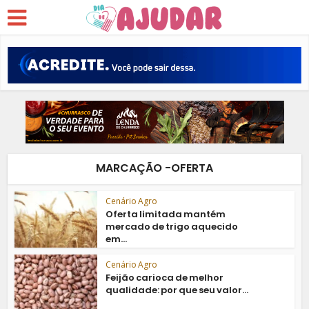
MARCAÇÃO -OFERTA
Cenário Agro
Oferta limitada mantém
mercado de trigo aquecido
em...
Cenário Agro
Feijão carioca de melhor
qualidade: por que seu valor...