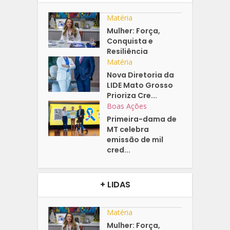
Matéria
Mulher: Força,
Conquista e
Resiliência
Matéria
Nova Diretoria da
LIDE Mato Grosso
Prioriza Cre...
Boas Ações
Primeira-dama de
MT celebra
emissão de mil
cred...
+ LIDAS
Matéria
Mulher: Força,