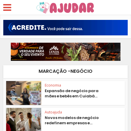
MARCAÇÃO -NEGÓCIO
Economia
Expansão de negócio para
mães e bebês em Cuiabá...
Autoajuda
Novos modelos de negócio
redefinem empresas e...