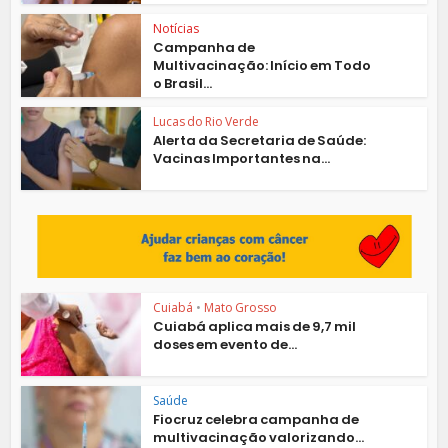
Notícias
Campanha de
Multivacinação: Início em Todo
o Brasil...
Lucas do Rio Verde
Alerta da Secretaria de Saúde:
Vacinas Importantes na...
Cuiabá
•
Mato Grosso
Cuiabá aplica mais de 9,7 mil
doses em evento de...
Saúde
Fiocruz celebra campanha de
multivacinação valorizando...