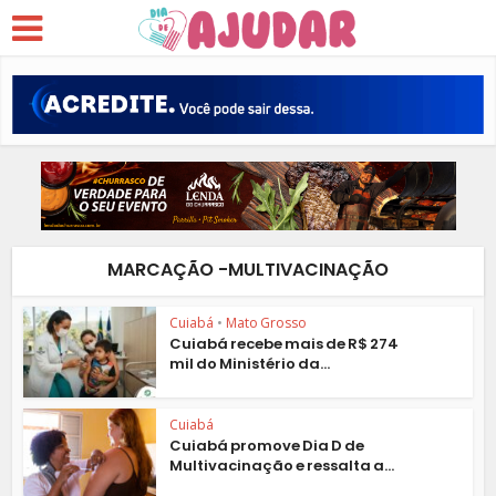
MARCAÇÃO -MULTIVACINAÇÃO
Cuiabá
•
Mato Grosso
Cuiabá recebe mais de R$ 274
mil do Ministério da...
Cuiabá
Cuiabá promove Dia D de
Multivacinação e ressalta a...