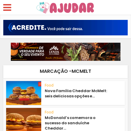
MARCAÇÃO -MCMELT
Food
Nova Família Cheddar McMelt:
seis deliciosas opções e...
Food
McDonald’s comemora o
sucesso do sanduíche
Cheddar...