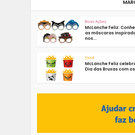
MAR
Boas Ações
McLanche Feliz: Conh
as máscaras inspirad
nos...
Food
McLanche Feliz celebr
Dia das Bruxas com os.