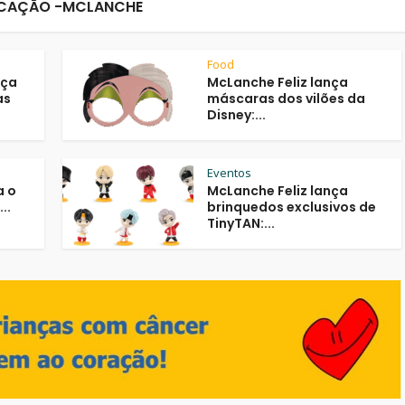
CAÇÃO -MCLANCHE
Food
eça
McLanche Feliz lança
as
máscaras dos vilões da
Disney:...
Eventos
a o
McLanche Feliz lança
..
brinquedos exclusivos de
TinyTAN:...