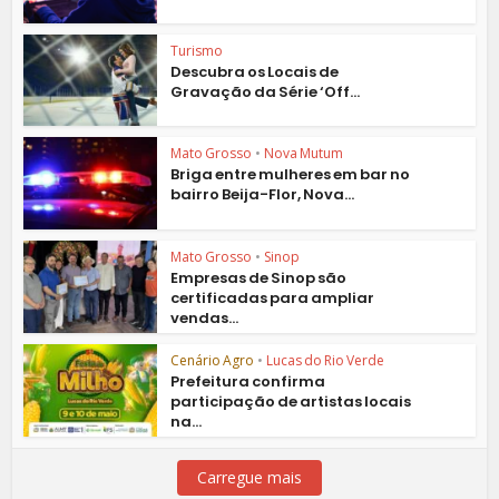
Turismo
Descubra os Locais de
Gravação da Série ‘Off...
Mato Grosso
•
Nova Mutum
Briga entre mulheres em bar no
bairro Beija-Flor, Nova...
Mato Grosso
•
Sinop
Empresas de Sinop são
certificadas para ampliar
vendas...
Cenário Agro
•
Lucas do Rio Verde
Prefeitura confirma
participação de artistas locais
na...
Carregue mais