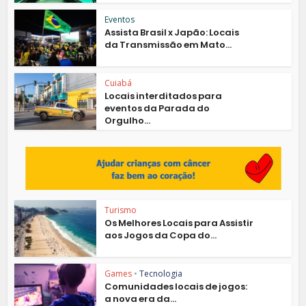
Eventos
Assista Brasil x Japão: Locais
da Transmissão em Mato...
Cuiabá
Locais interditados para
eventos da Parada do
Orgulho...
Turismo
Os Melhores Locais para Assistir
aos Jogos da Copa do...
Games
•
Tecnologia
Comunidades locais de jogos:
a nova era da...