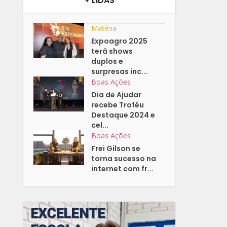
+ LIDAS
Matéria
Expoagro 2025
terá shows
duplos e
surpresas inc...
Boas Ações
Dia de Ajudar
recebe Troféu
Destaque 2024 e
cel...
Boas Ações
Frei Gilson se
torna sucesso na
internet com fr...