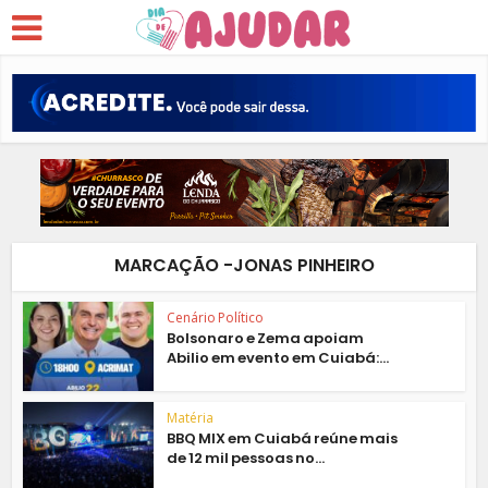
MARCAÇÃO -JONAS PINHEIRO
Cenário Político
Bolsonaro e Zema apoiam
Abilio em evento em Cuiabá:...
Matéria
BBQ MIX em Cuiabá reúne mais
de 12 mil pessoas no...