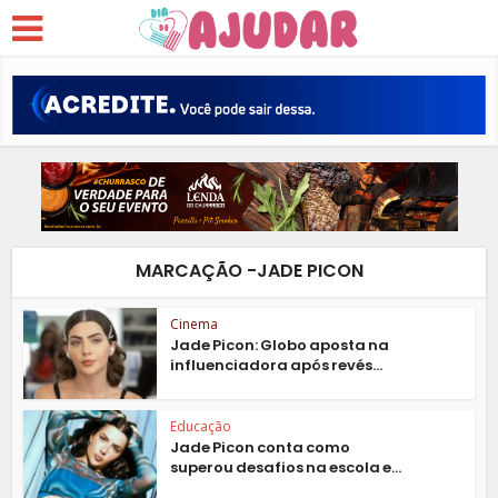
MARCAÇÃO -JADE PICON
Cinema
Jade Picon: Globo aposta na
influenciadora após revés...
Educação
Jade Picon conta como
superou desafios na escola e...