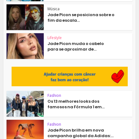
Música
Jade Picon se posiciona sobre o
fim da escala...
Lifestyle
Jade Picon muda o cabelo
para se aproximar de...
Fashion
Os 13 melhores looks dos
famosos na Fórmula 1 em...
Fashion
Jade Picon brilha em nova
campanha global da Adidas:...