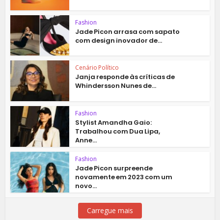
Fashion
Jade Picon arrasa com sapato
com design inovador de...
Cenário Político
Janja responde às críticas de
Whindersson Nunes de...
Fashion
Stylist Amandha Gaio:
Trabalhou com Dua Lipa,
Anne...
Fashion
Jade Picon surpreende
novamente em 2023 com um
novo...
Carregue mais