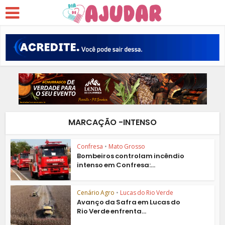
MARCAÇÃO -INTENSO
Confresa
•
Mato Grosso
Bombeiros controlam incêndio
intenso em Confresa:...
Cenário Agro
•
Lucas do Rio Verde
Avanço da Safra em Lucas do
Rio Verde enfrenta...