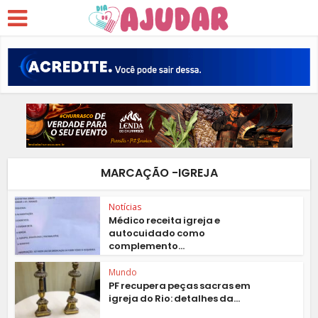
MARCAÇÃO -IGREJA
Notícias
Médico receita igreja e
autocuidado como
complemento...
Mundo
PF recupera peças sacras em
igreja do Rio: detalhes da...