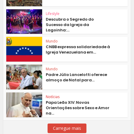
Lifestyle
Descubra o Segredo do
Sucesso da Igreja da
Lagoinha:...
Mundo
CNBB expressa solidariedade à
Igreja Venezuelana em...
Mundo
Padre Júlio Lancelotti oferece
almoço de Natal para...
Notícias
Papa Leão XIV: Novas
Orientações sobre Sexo e Amor
na...
Carregue mais