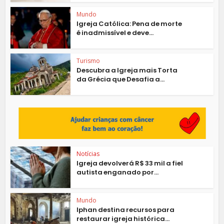
Mundo
Igreja Católica: Pena de morte
é inadmissível e deve...
Turismo
Descubra a Igreja mais Torta
da Grécia que Desafia a...
Notícias
Igreja devolverá R$ 33 mil a fiel
autista enganado por...
Mundo
Iphan destina recursos para
restaurar igreja histórica...