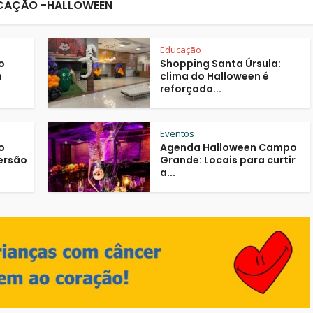
CAÇÃO -HALLOWEEN
Educação
o
Shopping Santa Úrsula:
m
clima do Halloween é
reforçado...
Eventos
o
Agenda Halloween Campo
ersão
Grande: Locais para curtir
a...