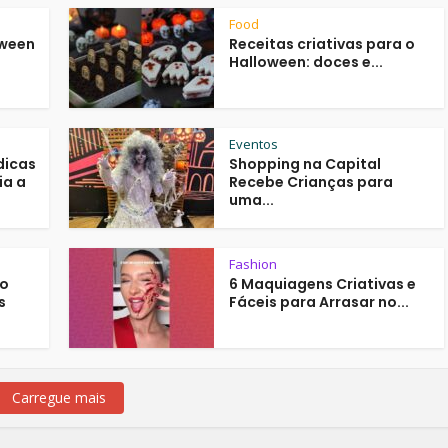
Food
oween
Receitas criativas para o
Halloween: doces e...
Eventos
dicas
Shopping na Capital
ia a
Recebe Crianças para
uma...
Fashion
ão
6 Maquiagens Criativas e
s
Fáceis para Arrasar no...
Carregue mais