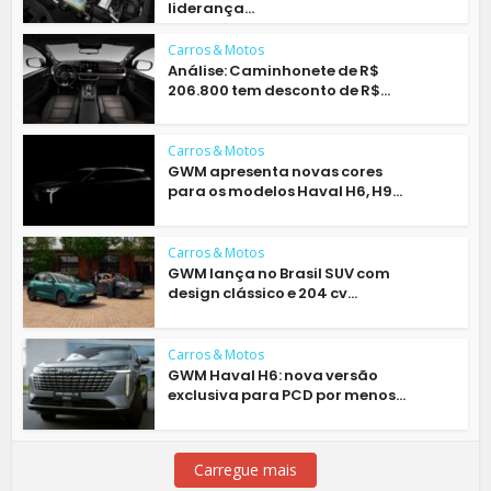
liderança...
Carros & Motos
Análise: Caminhonete de R$
206.800 tem desconto de R$...
Carros & Motos
GWM apresenta novas cores
para os modelos Haval H6, H9...
Carros & Motos
GWM lança no Brasil SUV com
design clássico e 204 cv...
Carros & Motos
GWM Haval H6: nova versão
exclusiva para PCD por menos...
Carregue mais