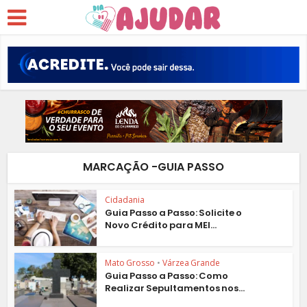
MARCAÇÃO -GUIA PASSO
Cidadania
Guia Passo a Passo: Solicite o
Novo Crédito para MEI...
Mato Grosso
•
Várzea Grande
Guia Passo a Passo: Como
Realizar Sepultamentos nos...