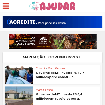
MARCAÇÃO -GOVERNO INVESTE
Cuiabá
•
Mato Grosso
Governo de MT investe R$ 42,7
milhões para construir...
Mato Grosso
Governo de MT investe R$ 6,4
milhões em subsídios para...