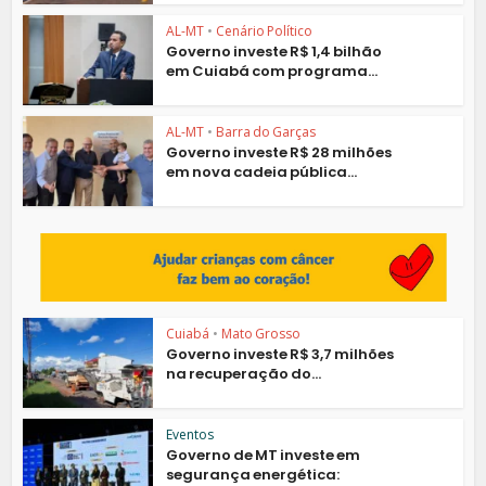
AL-MT
•
Cenário Político
Governo investe R$ 1,4 bilhão
em Cuiabá com programa...
AL-MT
•
Barra do Garças
Governo investe R$ 28 milhões
em nova cadeia pública...
Cuiabá
•
Mato Grosso
Governo investe R$ 3,7 milhões
na recuperação do...
Eventos
Governo de MT investe em
segurança energética: