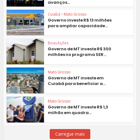
avanços...
Cuiabá
•
Mato Grosso
Governo investe R$ 13 milhões
para ampliar capacidade...
Boas Ações
Governo de MT investe R$ 300
milhões no programa SER...
Mato Grosso
Governo de MT investe em
Cuiabá para beneficiar a...
Mato Grosso
Governo de MT investe R$ 1,3
milhão em quadra...
Carregue mais