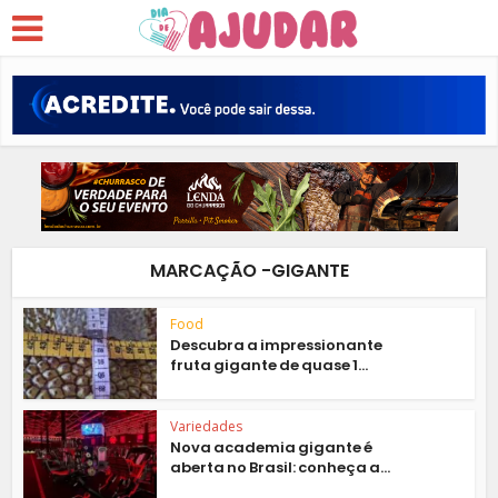
MARCAÇÃO -GIGANTE
Food
Descubra a impressionante
fruta gigante de quase 1...
Variedades
Nova academia gigante é
aberta no Brasil: conheça a...