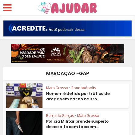
MARCAÇÃO -GAP
Mato Grosso
•
Rondonópolis
Homem é detido por tráfico de
drogas em bar no bairro...
Barra do Garças
•
Mato Grosso
Polícia Militar prende suspeito
de assalto com faca em...