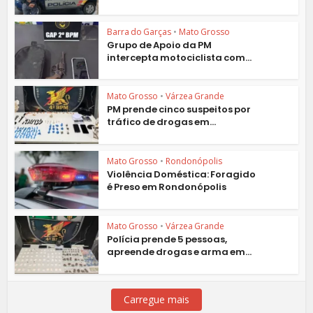
Barra do Garças
•
Mato Grosso
Grupo de Apoio da PM
intercepta motociclista com...
Mato Grosso
•
Várzea Grande
PM prende cinco suspeitos por
tráfico de drogas em...
Mato Grosso
•
Rondonópolis
Violência Doméstica: Foragido
é Preso em Rondonópolis
Mato Grosso
•
Várzea Grande
Polícia prende 5 pessoas,
apreende drogas e arma em...
Carregue mais