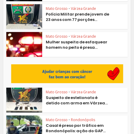
Mato Grosso
•
Várzea Grande
Polícia Militar prende jovem de
23 anos com 77 porções...
Mato Grosso
•
Várzea Grande
Mulher suspeita de esfaquear
homem no peito é presa...
Mato Grosso
•
Várzea Grande
Suspeito de estelionato é
detido com arma em Várzea...
Mato Grosso
•
Rondonópolis
Casal é preso por tráfico em
Rondonópolis: ação do GAP...