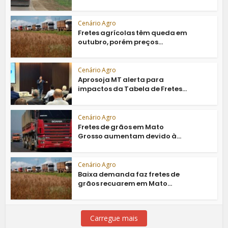
Cenário Agro
Fretes agrícolas têm queda em
outubro, porém preços...
Cenário Agro
Aprosoja MT alerta para
impactos da Tabela de Fretes...
Cenário Agro
Fretes de grãos em Mato
Grosso aumentam devido à...
Cenário Agro
Baixa demanda faz fretes de
grãos recuarem em Mato...
Carregue mais