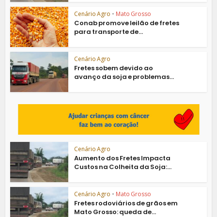
Cenário Agro
•
Mato Grosso
Conab promove leilão de fretes
para transporte de...
Cenário Agro
Fretes sobem devido ao
avanço da soja e problemas...
Cenário Agro
Aumento dos Fretes Impacta
Custos na Colheita da Soja:...
Cenário Agro
•
Mato Grosso
Fretes rodoviários de grãos em
Mato Grosso: queda de...