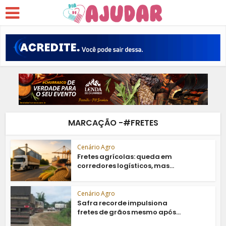
MARCAÇÃO -#FRETES
Cenário Agro
Fretes agrícolas: queda em
corredores logísticos, mas...
Cenário Agro
Safra recorde impulsiona
fretes de grãos mesmo após...