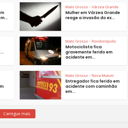
Mato Grosso
Várzea Grande
•
em
Mulher em Várzea Grande
m...
reage a invasão do ex...
Mato Grosso
Rondonópolis
•
Motociclista fica
..
gravemente ferido em
acidente em...
Mato Grosso
Nova Mutum
•
Entregador fica ferido em
em
acidente com caminhão
em...
Carregue mais