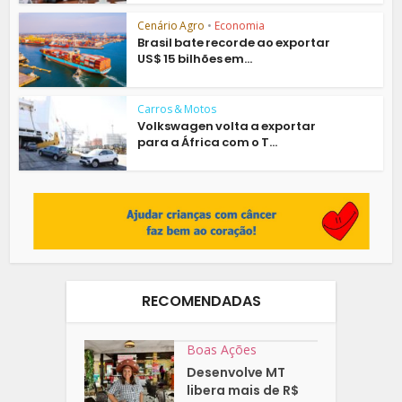
Cenário Agro
•
Economia
Brasil bate recorde ao exportar
US$ 15 bilhões em...
Carros & Motos
Volkswagen volta a exportar
para a África com o T...
RECOMENDADAS
Boas Ações
Desenvolve MT
libera mais de R$