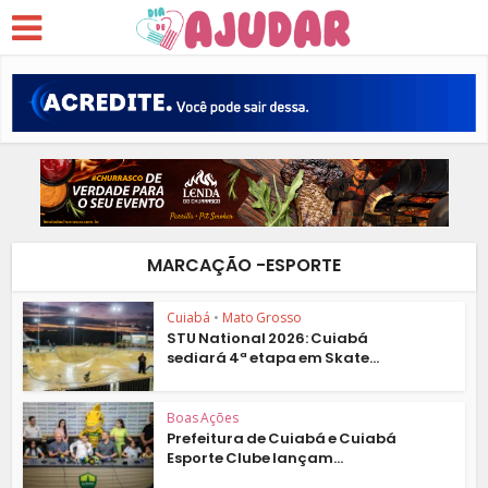
MARCAÇÃO -ESPORTE
Cuiabá
•
Mato Grosso
STU National 2026: Cuiabá
sediará 4ª etapa em Skate...
Boas Ações
Prefeitura de Cuiabá e Cuiabá
Esporte Clube lançam...