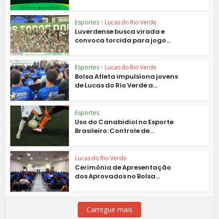
Esportes
•
Lucas do Rio Verde
Luverdense busca virada e
convoca torcida para jogo...
Esportes
•
Lucas do Rio Verde
Bolsa Atleta impulsiona jovens
de Lucas do Rio Verde a...
Esportes
Uso do Canabidiol no Esporte
Brasileiro: Controle de...
Lucas do Rio Verde
Cerimônia de Apresentação
dos Aprovados no Bolsa...
Carregue mais