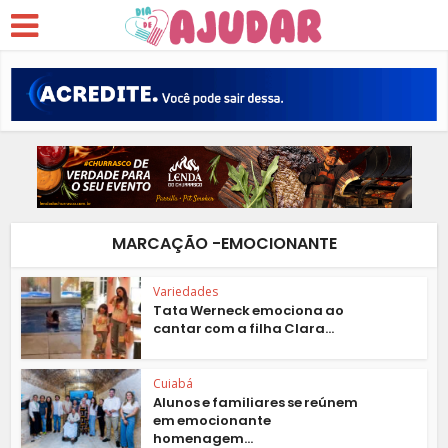
MARCAÇÃO -EMOCIONANTE
Variedades
Tata Werneck emociona ao
cantar com a filha Clara...
Cuiabá
Alunos e familiares se reúnem
em emocionante
homenagem...