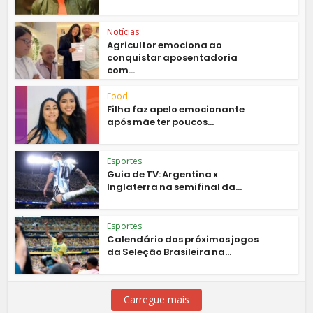
Notícias
Agricultor emociona ao
conquistar aposentadoria
com...
Food
Filha faz apelo emocionante
após mãe ter poucos...
Esportes
Guia de TV: Argentina x
Inglaterra na semifinal da...
Esportes
Calendário dos próximos jogos
da Seleção Brasileira na...
Carregue mais