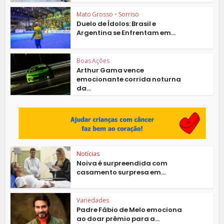
Mato Grosso
•
Sorriso
Duelo de Ídolos: Brasil e
Argentina se Enfrentam em...
Boas Ações
Arthur Gama vence
emocionante corrida noturna
da...
Notícias
Noiva é surpreendida com
casamento surpresa em...
Variedades
Padre Fábio de Melo emociona
ao doar prêmio para a...