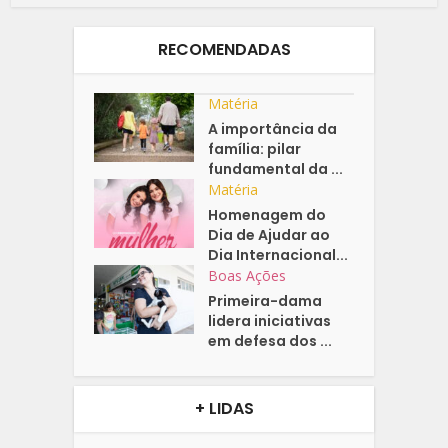
RECOMENDADAS
Matéria
A importância da
família: pilar
fundamental da ...
Matéria
Homenagem do
Dia de Ajudar ao
Dia Internacional...
Boas Ações
Primeira-dama
lidera iniciativas
em defesa dos ...
+ LIDAS