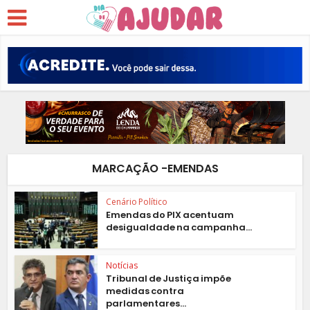
MARCAÇÃO -EMENDAS
Cenário Político
Emendas do PIX acentuam
desigualdade na campanha...
Notícias
Tribunal de Justiça impõe
medidas contra
parlamentares...