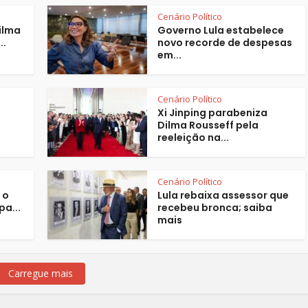
Cenário Político
ilma
Governo Lula estabelece
..
novo recorde de despesas
em...
Cenário Político
Xi Jinping parabeniza
Dilma Rousseff pela
reeleição na...
Cenário Político
 o
Lula rebaixa assessor que
a...
recebeu bronca; saiba
mais
Carregue mais