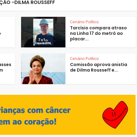
ÃO -DILMA ROUSSEFF
Cenário Político
Tarcísio compara atraso
o
na Linha 17 do metrô ao
placar...
Cenário Político
asses
Comissão aprova anistia
om
de Dilma Rousseff e...