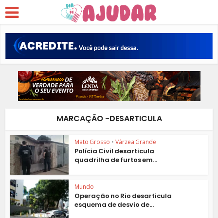
MARCAÇÃO -DESARTICULA
Mato Grosso
•
Várzea Grande
Polícia Civil desarticula
quadrilha de furtos em...
Mundo
Operação no Rio desarticula
esquema de desvio de...