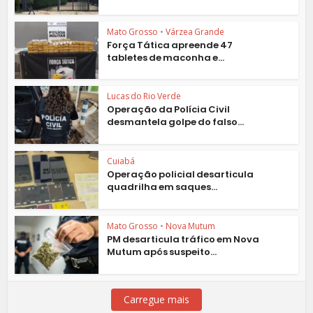
Mato Grosso
•
Várzea Grande
Força Tática apreende 47
tabletes de maconha e...
Lucas do Rio Verde
Operação da Polícia Civil
desmantela golpe do falso...
Cuiabá
Operação policial desarticula
quadrilha em saques...
Mato Grosso
•
Nova Mutum
PM desarticula tráfico em Nova
Mutum após suspeito...
Carregue mais