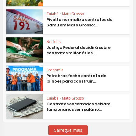
Cuiabá
•
Mato Grosso
Pivetta normaliza contratos do
Samu em Mato Grosso:...
Notícias
Justiça Federal decidirá sobre
contratos milionários...
Economia
Petrobras fecha contrato de
bilhões para construir...
Cuiabá
•
Mato Grosso
Contratos encerrados deixam
funcionários sem salário...
Carregue mais