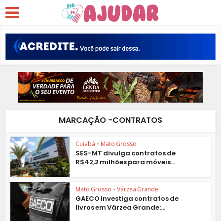
MARCAÇÃO -CONTRATOS
Cuiabá
•
Mato Grosso
SES-MT divulga contratos de
R$42,2 milhões para móveis...
Mato Grosso
•
Várzea Grande
GAECO investiga contratos de
livros em Várzea Grande:...