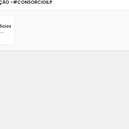
ÇÃO -#CONSORCIOILP
ícios
..