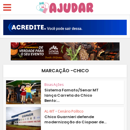
MARCAÇÃO -CHICO
Boas Ações
Sistema Famato/Senar MT
lança Carreta do Chico
Bento:...
AL-MT
•
Cenário Político
Chico Guarnieri defende
modernização do Ciopaer de...