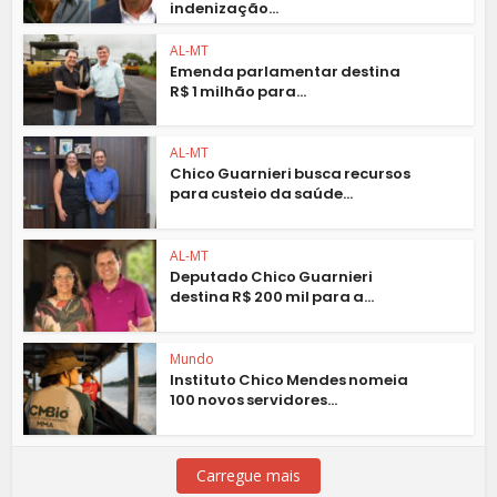
indenização...
AL-MT
Emenda parlamentar destina
R$ 1 milhão para...
AL-MT
Chico Guarnieri busca recursos
para custeio da saúde...
AL-MT
Deputado Chico Guarnieri
destina R$ 200 mil para a...
Mundo
Instituto Chico Mendes nomeia
100 novos servidores...
Carregue mais