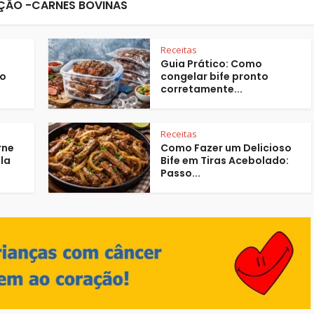
ÃO -CARNES BOVINAS
Receitas
Guia Prático: Como
uo
congelar bife pronto
corretamente...
Receitas
rne
Como Fazer um Delicioso
la
Bife em Tiras Acebolado:
Passo...