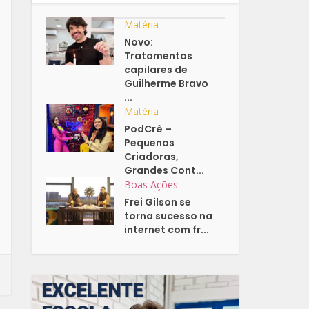
Matéria
Novo:
Tratamentos
capilares de
Guilherme Bravo
...
Matéria
PodCrê –
Pequenas
Criadoras,
Grandes Cont...
Boas Ações
Frei Gilson se
torna sucesso na
internet com fr...