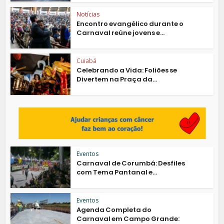
Notícias
Encontro evangélico durante o
Carnaval reúne jovens e...
Cuiabá
Celebrando a Vida: Foliões se
Divertem na Praça da...
Eventos
Carnaval de Corumbá: Desfiles
com Tema Pantanal e...
Eventos
Agenda Completa do
Carnaval em Campo Grande: