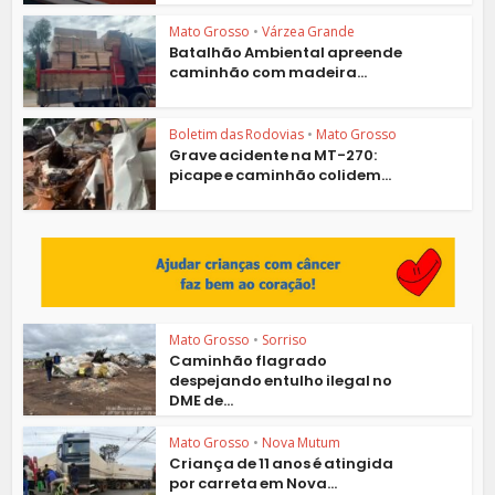
Mato Grosso
•
Várzea Grande
Batalhão Ambiental apreende
caminhão com madeira...
Boletim das Rodovias
•
Mato Grosso
Grave acidente na MT-270:
picape e caminhão colidem...
Mato Grosso
•
Sorriso
Caminhão flagrado
despejando entulho ilegal no
DME de...
Mato Grosso
•
Nova Mutum
Criança de 11 anos é atingida
por carreta em Nova...