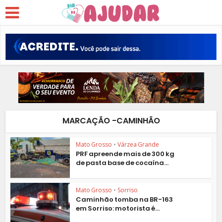
MARCAÇÃO -CAMINHÃO
Mato Grosso
•
Várzea Grande
PRF apreende mais de 300 kg
de pasta base de cocaína...
Mato Grosso
•
Sorriso
Caminhão tomba na BR-163
em Sorriso: motorista é...