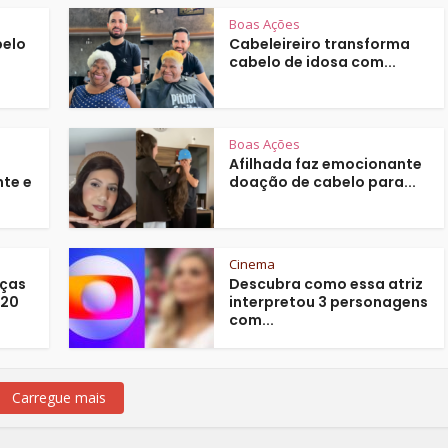
Boas Ações
belo
Cabeleireiro transforma
cabelo de idosa com...
Boas Ações
Afilhada faz emocionante
nte e
doação de cabelo para...
Cinema
nças
Descubra como essa atriz
$20
interpretou 3 personagens
com...
Carregue mais