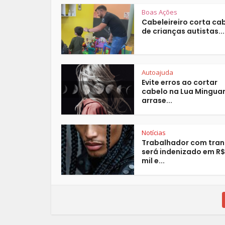
Boas Ações
Cabeleireiro corta ca
de crianças autistas...
Autoajuda
Evite erros ao cortar
cabelo na Lua Mingua
arrase...
Notícias
Trabalhador com tra
será indenizado em R
mil e...