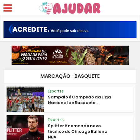
MARCAÇÃO -BASQUETE
Esportes
Sampaio é Campeão da Liga
Nacional de Basquete...
Esportes
Splitter é nomeado novo
técnico do Chicago Bulls na
NBA