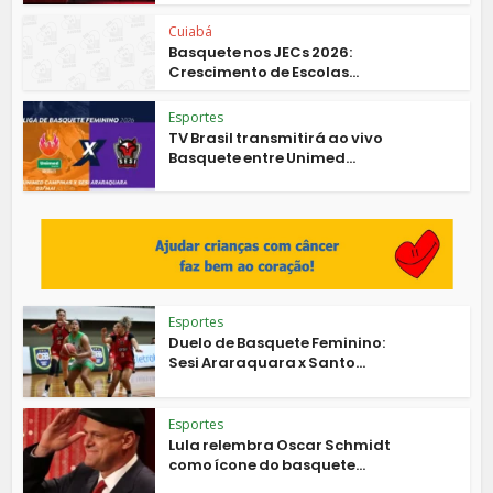
Cuiabá
Basquete nos JECs 2026:
Crescimento de Escolas...
Esportes
TV Brasil transmitirá ao vivo
Basquete entre Unimed...
Esportes
Duelo de Basquete Feminino:
Sesi Araraquara x Santo...
Esportes
Lula relembra Oscar Schmidt
como ícone do basquete...