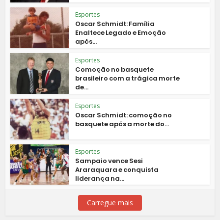
Esportes
Oscar Schmidt: Família
Enaltece Legado e Emoção
após...
Esportes
Comoção no basquete
brasileiro com a trágica morte
de...
Esportes
Oscar Schmidt: comoção no
basquete após a morte do...
Esportes
Sampaio vence Sesi
Araraquara e conquista
liderança na...
Carregue mais