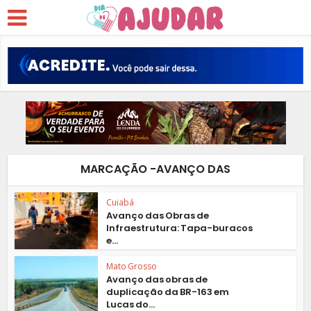
MARCAÇÃO -AVANÇO DAS
Cuiabá
Avanço das Obras de
Infraestrutura: Tapa-buracos
e...
Mato Grosso
Avanço das obras de
duplicação da BR-163 em
Lucas do...