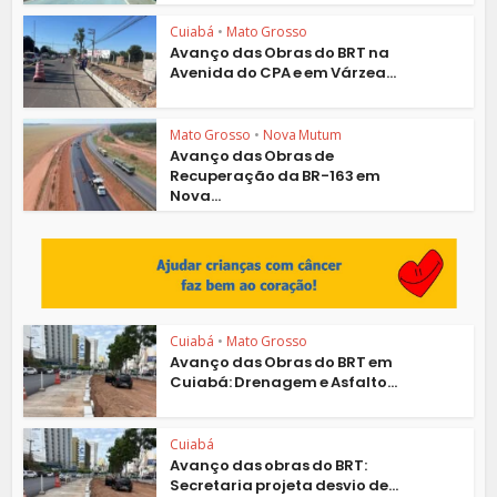
Cuiabá
•
Mato Grosso
Avanço das Obras do BRT na
Avenida do CPA e em Várzea...
Mato Grosso
•
Nova Mutum
Avanço das Obras de
Recuperação da BR-163 em
Nova...
Cuiabá
•
Mato Grosso
Avanço das Obras do BRT em
Cuiabá: Drenagem e Asfalto...
Cuiabá
Avanço das obras do BRT:
Secretaria projeta desvio de...