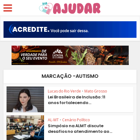
MARCAÇÃO -AUTISMO
Lucas do Rio Verde
•
Mato Grosso
Lei Brasileira de Inclusão: 11
anos fortalecendo...
AL-MT
•
Cenário Político
Simpósio na ALMT discute
desafios no atendimento ao...