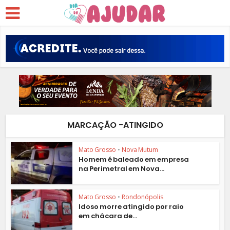
MARCAÇÃO -ATINGIDO
Mato Grosso
•
Nova Mutum
Homem é baleado em empresa
na Perimetral em Nova...
Mato Grosso
•
Rondonópolis
Idoso morre atingido por raio
em chácara de...