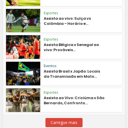
Esportes
Assista ao vivo: Suíça vs
Colômbia – Horário e...
Esportes
Assista Bélgica x Senegal ao
vivo: Prováveis...
Eventos
Assista Brasil x Japão: Locais
da Transmissão em Mato...
Esportes
Assista ao Vivo: Criciúma x São
Bernardo, Confronto...
Carregue mais