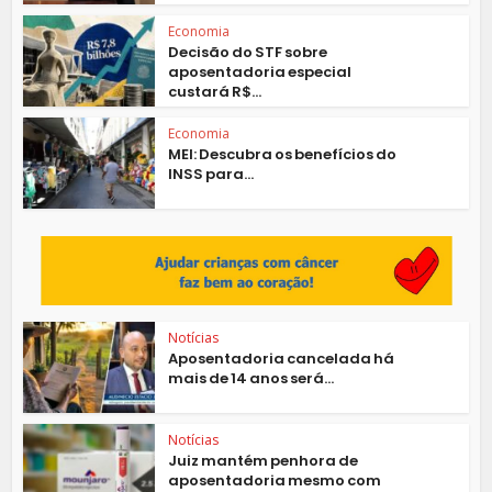
Economia
Decisão do STF sobre
aposentadoria especial
custará R$...
Economia
MEI: Descubra os benefícios do
INSS para...
Notícias
Aposentadoria cancelada há
mais de 14 anos será...
Notícias
Juiz mantém penhora de
aposentadoria mesmo com