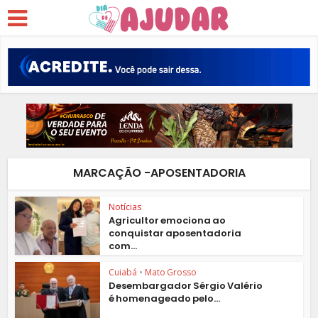
MARCAÇÃO -APOSENTADORIA
Notícias
Agricultor emociona ao
conquistar aposentadoria
com...
Cuiabá
•
Mato Grosso
Desembargador Sérgio Valério
é homenageado pelo...