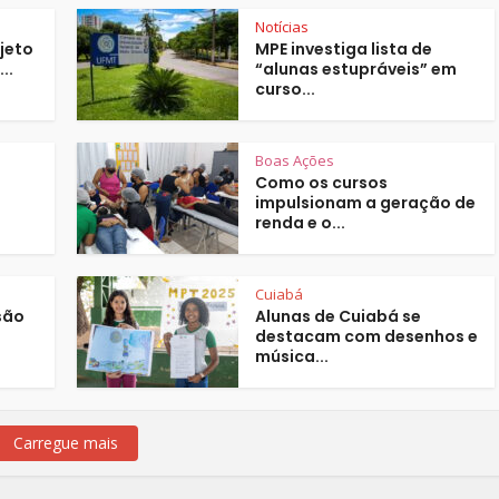
Notícias
jeto
MPE investiga lista de
..
“alunas estupráveis” em
curso...
Boas Ações
Como os cursos
impulsionam a geração de
renda e o...
Cuiabá
são
Alunas de Cuiabá se
destacam com desenhos e
música...
Carregue mais