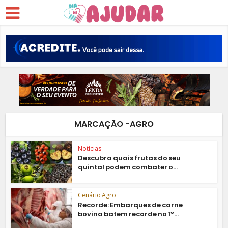
MARCAÇÃO -AGRO
Notícias
Descubra quais frutas do seu
quintal podem combater o...
Cenário Agro
Recorde: Embarques de carne
bovina batem recorde no 1º...