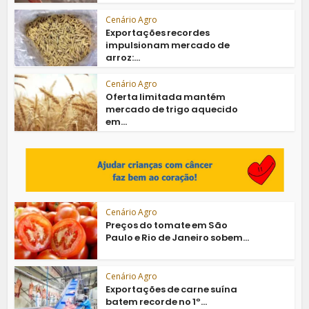
Cenário Agro
Exportações recordes
impulsionam mercado de
arroz:...
Cenário Agro
Oferta limitada mantém
mercado de trigo aquecido
em...
Cenário Agro
Preços do tomate em São
Paulo e Rio de Janeiro sobem...
Cenário Agro
Exportações de carne suína
batem recorde no 1º...