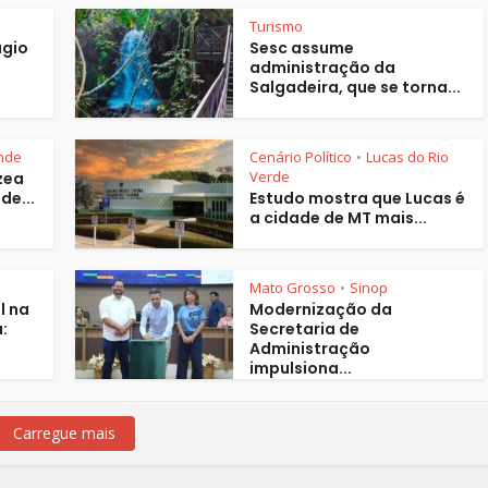
Turismo
ágio
Sesc assume
administração da
Salgadeira, que se torna...
nde
Cenário Político
Lucas do Rio
•
Verde
zea
de...
Estudo mostra que Lucas é
a cidade de MT mais...
Mato Grosso
Sinop
•
l na
Modernização da
:
Secretaria de
Administração
impulsiona...
Carregue mais