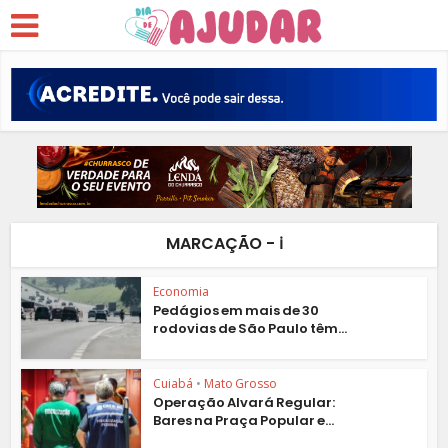
MARCAÇÃO -️ ℹ️
Economia
Pedágios em mais de 30
rodovias de São Paulo têm...
Cuiabá
•
Mato Grosso
Operação Alvará Regular:
Bares na Praça Popular e...