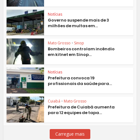
Notícias
Governo suspende mais de 3
milhões de multas em...
Mato Grosso
•
Sinop
Bombeiros controlam incêndio
em kitnet em Sinop...
Notícias
Prefeitura convoca 19
profissionais da saúde para...
Cuiabá
•
Mato Grosso
Prefeitura de Cuiabá aumenta
para 12 equipes de tapa...
Carregue mais